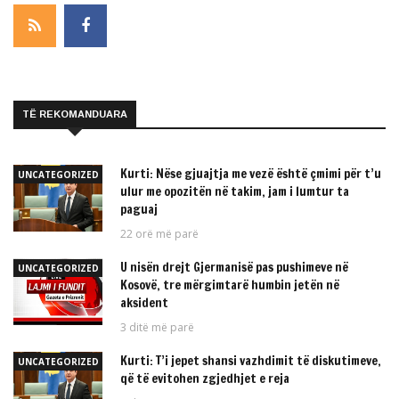
TË REKOMANDUARA
Kurti: Nëse gjuajtja me vezë është çmimi për t’u
UNCATEGORIZED
ulur me opozitën në takim, jam i lumtur ta
paguaj
22 orë më parë
U nisën drejt Gjermanisë pas pushimeve në
UNCATEGORIZED
Kosovë, tre mërgimtarë humbin jetën në
aksident
3 ditë më parë
Kurti: T’i jepet shansi vazhdimit të diskutimeve,
UNCATEGORIZED
që të evitohen zgjedhjet e reja