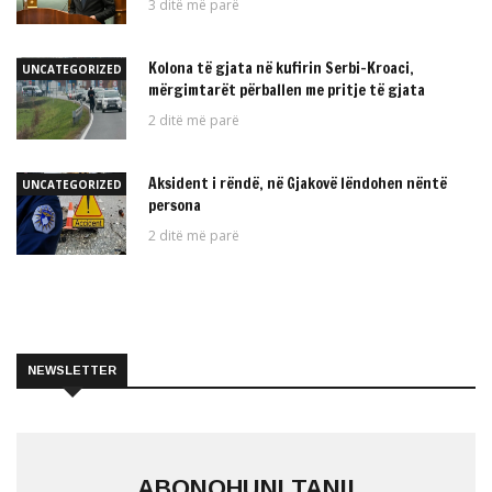
3 ditë më parë
Kolona të gjata në kufirin Serbi–Kroaci,
UNCATEGORIZED
mërgimtarët përballen me pritje të gjata
2 ditë më parë
Aksident i rëndë, në Gjakovë lëndohen nëntë
UNCATEGORIZED
persona
2 ditë më parë
NEWSLETTER
ABONOHUNI TANI!