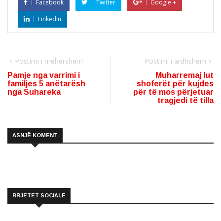
Facebook
Twitter
Google +
LinkedIn
Postimi i mëhershëm
Postimi i ardhshëm
Pamje nga varrimi i
Muharremaj lut
familjes 5 anëtarësh
shoferët për kujdes
nga Suhareka
për të mos përjetuar
tragjedi të tilla
ASNJË KOMENT
RRJETET SOCIALE