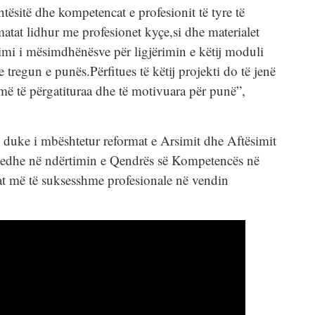
tësitë dhe kompetencat e profesionit të tyre të
matat lidhur me profesionet kyçe,si dhe materialet
imi i mësimdhënësve për ligjërimin e këtij moduli
 tregun e punës.Përfitues të këtij projekti do të jenë
ë të përgatituraa dhe të motivuara për punë”,
duke i mbështetur reformat e Arsimit dhe Aftësimit
r edhe në ndërtimin e Qendrës së Kompetencës në
llat më të suksesshme profesionale në vendin