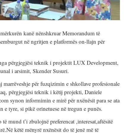
n, të mërkurën kanë nënshkruar Memorandum të
emburgut në ngritjen e platformës on-llajn për
ga përgjegjësi teknik i projektit LUX Development,
unal i arsimit, Skender Susuri.
aj marrëveshje për fuzqizimin e shkollave profesionale
q, përgjegjësi teknik i këtij projekti, Daniele
.com synon informimin e mirë për nxënësit para se ata
 e tyre, si pikë orinetuese në tregun e punës.
të mund t’i zbulojnë preferencat ,interesat,aftësitë
irë.Në këtë mënyrë nxënësit do të jenë më të