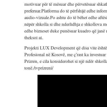
motivuar për të mësuar dhe përvetësuar shkath
preferuar.Platforma do të përfshijë edhe infor
audio-vizuale.Po ashtu do të bëhet edhe aftës
nëpër shkolla si dhe nderlidhja e shkollova me
edhe bizneset duke punësuar kuadro që janë m
theksoi ai.
Projekti LUX Development që disa vite është 
Profesional në Kosovë, me ç’rast ka investua
Prizren, e cila konsiderohet si një ndër shko
tonë./tvprizreni/