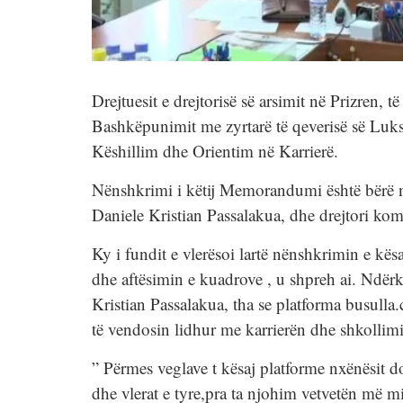
Drejtuesit e drejtorisë së arsimit në Prizre
Bashkëpunimit me zyrtarë të qeverisë së Luks
Këshillim dhe Orientim në Karrierë.
Nënshkrimi i këtij Memorandumi është bërë n
Daniele Kristian Passalakua, dhe drejtori kom
Ky i fundit e vlerësoi lartë nënshkrimin e kës
dhe aftësimin e kuadrove , u shpreh ai. Ndërka
Kristian Passalakua, tha se platforma busulla
të vendosin lidhur me karrierën dhe shkollimin
” Përmes veglave t kësaj platforme nxënësit do 
dhe vlerat e tyre,pra ta njohim vetvetën më m