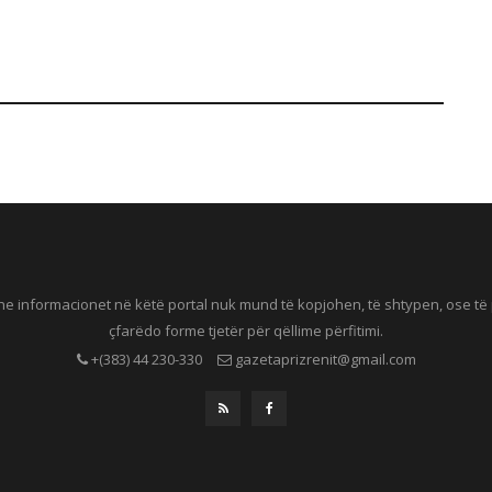
he informacionet në këtë portal nuk mund të kopjohen, të shtypen, ose t
çfarëdo forme tjetër për qëllime përfitimi.
+(383) 44 230-330
gazetaprizrenit@gmail.com