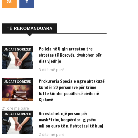
TË REKOMANDUARA
Policia në Ulqin arreston tre
UNCATEGORIZED
shtetas të Kosovës, dyshohen për
disa vjedhje
3 ditë më parë
Prokuroria Speciale ngre aktakuzë
UNCATEGORIZED
kundër 20 personave për krime
lufte kundër popullsisë civile në
Gjakovë
21 orë më parë
Arrestohet një person për
UNCATEGORIZED
mash*trim, keqpërdori gjysëm
milion euro të një shtetasi të huaj
2 ditë më parë