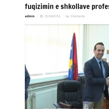
fuqizimin e shkollave profe
admin
25/04/2018
0 komente