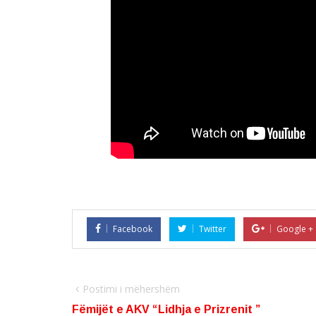
Facebook
Twitter
Google +
Postimi i mëhershëm
Fëmijët e AKV “Lidhja e Prizrenit ”