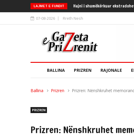
Hajni i shumëkërkuar ekstradohe
LAJMET E FUNDIT
07-08-2026
Rreth Nesh
BALLINA
PRIZREN
RAJONALE
E
Ballina
Prizren
Prizren: Nënshkruhet memorandu
PRIZREN
Prizren: Nënshkruhet mem