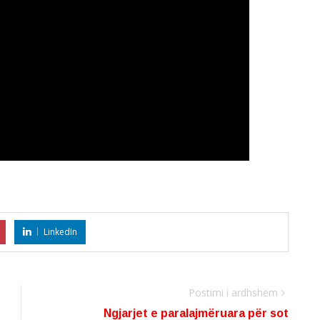
LinkedIn
Postimi i ardhshëm
Ngjarjet e paralajmëruara për sot