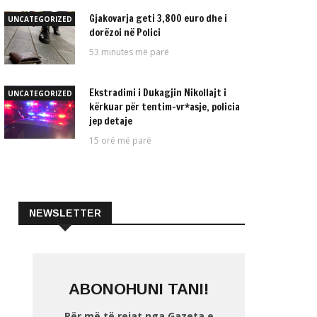
Gjakovarja geti 3,800 euro dhe i
UNCATEGORIZED
dorëzoi në Polici
53 minutes më parë
Ekstradimi i Dukagjin Nikollajt i
UNCATEGORIZED
kërkuar për tentim-vr*asje, policia
jep detaje
15 orë më parë
NEWSLETTER
ABONOHUNI TANI!
Për më të rejat nga Gazeta e