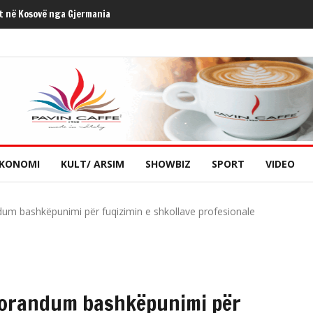
t në Kosovë nga Gjermania
KONOMI
KULT/ ARSIM
SHOWBIZ
SPORT
VIDEO
m bashkëpunimi për fuqizimin e shkollave profesionale
orandum bashkëpunimi për