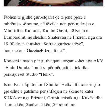
Ftohen të gjithë gurbetqarët që të jenë pjesë e
mbrëmjes së sotme, në të cilën nën përkujdesjen e
Ministrit të Kulturës, Kujtim Gashi, në Kejin e
Lumbardhit, në sheshin Shatërvan në Prizren, nga ora
19:00 do të shtrohet “Sofra e gurbetqarëve”,
transmeton “GazetaePrizrenit.net”.
Koncerti i madh për gurbetqarët organizohet nga AKV
“Emin Duraku”, ndërsa për përgatitjen teknike
përkujdeset Studio “Helix”.
Istref Krasniqi drejtor i Studio “Helix”-it thotë se çdo
gjë është e gatshme për shfaqjen në skenë të katër
SHKA-ve nga Prizreni, Grupit artistik nga Kukësi dhe
shumë këngëtarëve të këngës popullore.