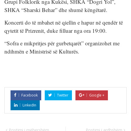
Grupi Folklorik nga Kukësi, SHKA “Dogri Yol”,
SHKA “Sharski Behar” dhe shumë këngëtarë.
Koncerti do të mbahet në qiellin e hapur në qendër të
qytetit të Prizrenit, duke filluar nga ora 19:00.
“Sofra e mikpritjes për gurbetqarët” organizohet me
ndihmën e Ministrisë së Kulturës.
Facebook
Twitter
Google +
LinkedIn
Postimi i mëhershëm
Postimi i ardhshëm