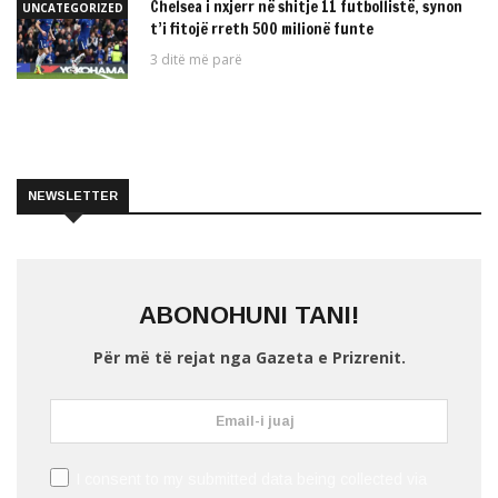
Chelsea i nxjerr në shitje 11 futbollistë, synon
UNCATEGORIZED
t’i fitojë rreth 500 milionë funte
3 ditë më parë
NEWSLETTER
ABONOHUNI TANI!
Për më të rejat nga Gazeta e Prizrenit.
I consent to my submitted data being collected via