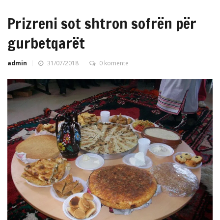
Prizreni sot shtron sofrën për
gurbetqarët
admin
31/07/2018
0 komente