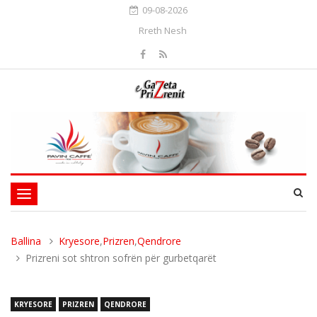
09-08-2026
Rreth Nesh
Toggle
navigation
Ballina
Kryesore
,
Prizren
,
Qendrore
Prizreni sot shtron sofrën për gurbetqarët
KRYESORE
PRIZREN
QENDRORE