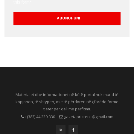
this form*
Materialet dhe informacionet në këtë portal nuk mund të
kopjohen, të shtypen, ose të përdoren në çfarëdo forme
tjetër për qëllime përfitimi.
+(383) 44 230-330
gazetaprizrenit@gmail.com