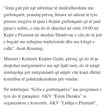
“Jemi gati për një mbrëmje të mrekullueshme me
gurbetqarët, prandaj përveç ftesave në adresë të tyre
përmes rrugëve të tjera i ftojmë gurbetqarët që të jenë
pjesë e sofrës, e cila do të shtrohet në orën 19:00 në
Kejin e Prizrenit në sheshin Shatërvan e cila do të jetë
e begatë me ushqime tradicionale dhe me këngë e
valle”, thotë Krasniqi.
Ministri i Kulturës Kujtim Gashi, përveç që do të ju
drejtohet mërgimtarëve me një fjalë rasti, do të ndajë
mirënjohje për mërgimtarët që nëpër vite kanë dhënë
kontribut të jashtëzakonshëm për vendin.
Në mbrëmjen “Sofra e gurbetqarëve” me programet e
tyre do të paraqiten: AKV “Emin Duraku” si
organizatore e koncertit, AKV “Lidhja e Prizrenit”,