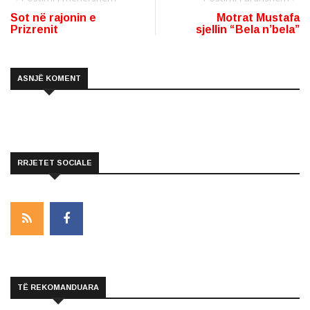
Sot në rajonin e
Motrat Mustafa
Prizrenit
sjellin “Bela n’bela”
ASNJË KOMENT
RRJETET SOCIALE
TË REKOMANDUARA