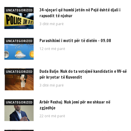
34-vjeçari që humbi jetën në Pejë është djali i
UNCATEGORIZED
rapsodit të njohur
3 ditë më parë
Parashikimi i motit për të dielën – 09.08
UNCATEGORIZED
12 orë më parë
Duda Balje: Nuk do ta votojmë kandidatin e VV-së
UNCATEGORIZED
për kryetar të Kuvendit
3 ditë më parë
Arbër Rexhaj: Nuk jemi për me shkuar në
UNCATEGORIZED
zgjedhje
22 orë më parë