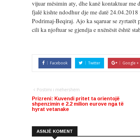
vijuar mësimin aty, dhe kanë kontaktuar me dre
fjalë kishte ndodhur dje me datë 24.04.2018 r
Podrimaj-Beqiraj. Ajo ka sqaruar se zyrtarët 
cili ka njoftuar se gjendja e nxënësit është sta
Facebook
Twitter
Google +
Postimi i mëhershëm
Prizreni: Kuvendi pritet ta orientojë
shpenzimin e 2.2 milion eurove nga të
hyrat vetanake
ASNJË KOMENT