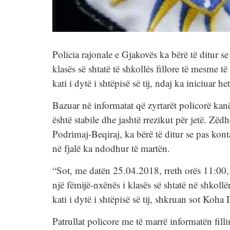
Policia rajonale e Gjakovës ka bërë të ditur s
klasës së shtatë të shkollës fillore të mesme
kati i dytë i shtëpisë së tij, ndaj ka iniciuar h
Bazuar në informatat që zyrtarët policorë kanë
është stabile dhe jashtë rrezikut për jetë. Zëdh
Podrimaj-Beqiraj, ka bërë të ditur se pas konta
në fjalë ka ndodhur të martën.
“Sot, me datën 25.04.2018, rreth orës 11:00,
një fëmijë-nxënës i klasës së shtatë në shkol
kati i dytë i shtëpisë së tij, shkruan sot Koha 
Patrullat policore me të marrë informatën fill