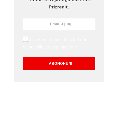
Prizrenit.
I consent to my submitted data
being collected via this form*