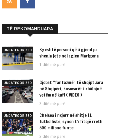
TË REKOMANDUARA
Ky është personi që u gjend pa
UNCATEGORIZED
shenja jete në lagjen Marigona
1 ditë më parë
Gjobat “fantazmë” të shqiptuara
UNCATEGORIZED
në Shqipëri, kosovarët i zbulojnë
vetëm në kufi ( VIDEO )
3 ditë më parë
Chelsea i nxjerr në shitje 11
UNCATEGORIZED
futbollistë, synon t’i fitojë rreth
500 milionë funte
3 ditë më parë