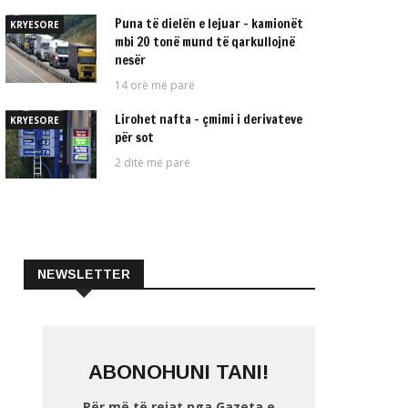
Puna të dielën e lejuar – kamionët
KRYESORE
mbi 20 tonë mund të qarkullojnë
nesër
14 orë më parë
Lirohet nafta – çmimi i derivateve
KRYESORE
për sot
2 ditë më parë
NEWSLETTER
ABONOHUNI TANI!
Për më të rejat nga Gazeta e