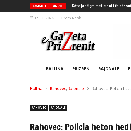
Këto janë çmimet e naftës për so
LAJMET E FUNDIT
09-08-2026
Rreth Nesh
BALLINA
PRIZREN
RAJONALE
E
Ballina
Rahovec
,
Rajonale
Rahovec: Policia heto
RAHOVEC
RAJONALE
Rahovec: Policia heton hedh