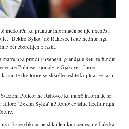
e të mërkurën ka pranuar informatën se një nxënës i
 të ulët “Bekim Sylka” në Rahovec ishte hedhur nga
etime për zbardhjen e rastit.
 marrë nga prindi i nxënësit, gjendja e këtij të fundit
ënësja e Policisë rajonale të Gjakovës, Lirije
ktimit të drejtorisë së shkollës është kuptuar se rasti
 Stacioni Policor në Rahovec ka marrë informatë se
lën fillore ‘Bekim Sylka’ në Rahovec ishte hedhur nga
Ditore.
imisht kanë shkuar në shkollën ku nxënësi në fjalë ka