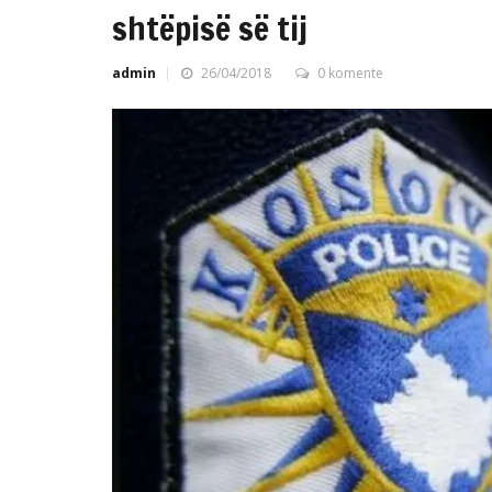
shtëpisë së tij
admin
26/04/2018
0 komente