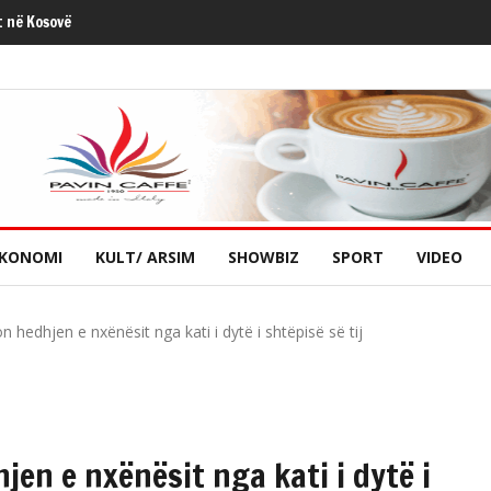
t në Kosovë
KONOMI
KULT/ ARSIM
SHOWBIZ
SPORT
VIDEO
n hedhjen e nxënësit nga kati i dytë i shtëpisë së tij
jen e nxënësit nga kati i dytë i