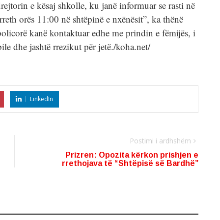
jtorin e kësaj shkolle, ku janë informuar se rasti në
reth orës 11:00 në shtëpinë e nxënësit”, ka thënë
policorë kanë kontaktuar edhe me prindin e fëmijës, i
bile dhe jashtë rrezikut për jetë./koha.net/
LinkedIn
Postimi i ardhshëm
Prizren: Opozita kërkon prishjen e
rrethojava të “Shtëpisë së Bardhë”