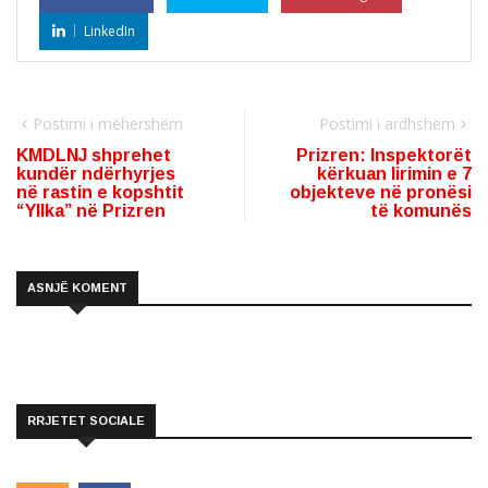
LinkedIn
Postimi i mëhershëm
Postimi i ardhshëm
KMDLNJ shprehet
Prizren: Inspektorët
kundër ndërhyrjes
kërkuan lirimin e 7
në rastin e kopshtit
objekteve në pronësi
“Yllka” në Prizren
të komunës
ASNJË KOMENT
RRJETET SOCIALE