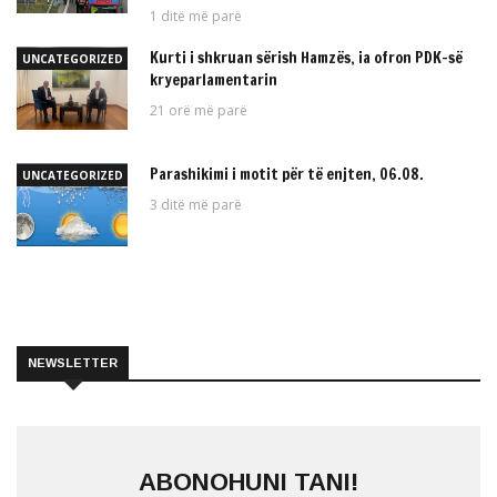
1 ditë më parë
Kurti i shkruan sërish Hamzës, ia ofron PDK-së
UNCATEGORIZED
kryeparlamentarin
21 orë më parë
Parashikimi i motit për të enjten, 06.08.
UNCATEGORIZED
3 ditë më parë
NEWSLETTER
ABONOHUNI TANI!