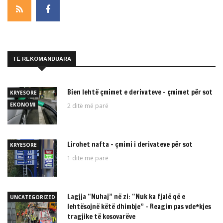
TË REKOMANDUARA
Bien lehtë çmimet e derivateve – çmimet për sot
KRYESORE
EKONOMI
2 ditë më parë
Lirohet nafta – çmimi i derivateve për sot
KRYESORE
1 ditë më parë
Lagjja “Nuhaj” në zi: “Nuk ka fjalë që e
UNCATEGORIZED
lehtësojnë këtë dhimbje” – Reagim pas vde*kjes
tragjike të kosovarëve