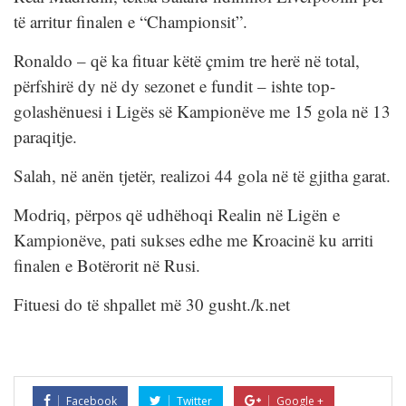
të arritur finalen e “Championsit”.
Ronaldo – që ka fituar këtë çmim tre herë në total,
përfshirë dy në dy sezonet e fundit – ishte top-
golashënuesi i Ligës së Kampionëve me 15 gola në 13
paraqitje.
Salah, në anën tjetër, realizoi 44 gola në të gjitha garat.
Modriq, përpos që udhëhoqi Realin në Ligën e
Kampionëve, pati sukses edhe me Kroacinë ku arriti
finalen e Botërorit në Rusi.
Fituesi do të shpallet më 30 gusht./k.net
Facebook
Twitter
Google +