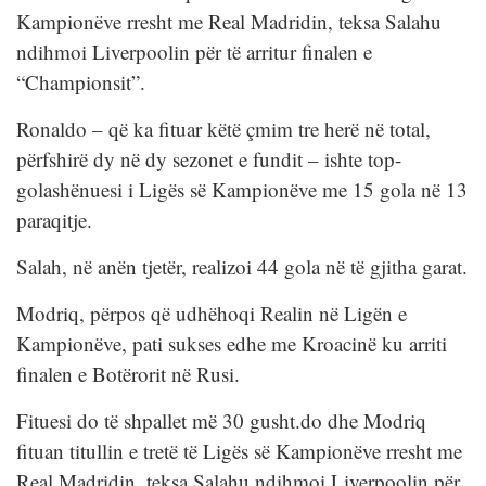
Kampionëve rresht me Real Madridin, teksa Salahu
ndihmoi Liverpoolin për të arritur finalen e
“Championsit”.
Ronaldo – që ka fituar këtë çmim tre herë në total,
përfshirë dy në dy sezonet e fundit – ishte top-
golashënuesi i Ligës së Kampionëve me 15 gola në 13
paraqitje.
Salah, në anën tjetër, realizoi 44 gola në të gjitha garat.
Modriq, përpos që udhëhoqi Realin në Ligën e
Kampionëve, pati sukses edhe me Kroacinë ku arriti
finalen e Botërorit në Rusi.
Fituesi do të shpallet më 30 gusht.do dhe Modriq
fituan titullin e tretë të Ligës së Kampionëve rresht me
Real Madridin, teksa Salahu ndihmoi Liverpoolin për