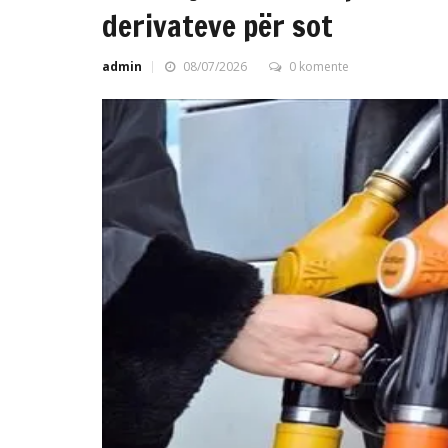
derivateve për sot
admin
08/07/2026
0 komente