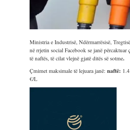
Ministria e Industrisë, Ndërmarrësisë, Tregtis
në rrjetin social Facebook se janë përcaktuar 
.
të naftës, të cilat vlejnë gjatë ditës së sotme
naftë:
Çmimet maksimale të lejuara janë:
1.43
€/L