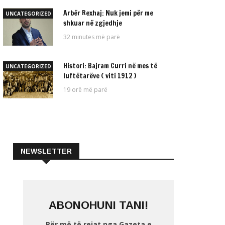
Arbër Rexhaj: Nuk jemi për me
UNCATEGORIZED
shkuar në zgjedhje
32 minutes më parë
Histori: Bajram Curri në mes të
UNCATEGORIZED
luftëtarëve ( viti 1912 )
19 orë më parë
NEWSLETTER
ABONOHUNI TANI!
Për më të rejat nga Gazeta e