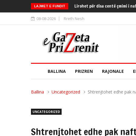
Lirohet për disa centë çmimi i na
LAJMET E FUNDIT
08-08-2026
Rreth Nesh
BALLINA
PRIZREN
RAJONALE
E
Ballina
Uncategorized
Shtrenjtohet edhe pak n
UNCATEGORIZED
Shtrenjtohet edhe pak naft