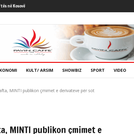
ftës në Kosovë
KONOMI
KULT/ ARSIM
SHOWBIZ
SPORT
VIDEO
afta, MINTI publikon çmimet e derivateve për sot
a, MINTI publikon çmimet e