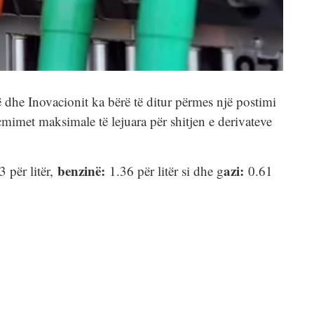
ë dhe Inovacionit ka bërë të ditur përmes një postimi
çmimet maksimale të lejuara për shitjen e derivateve
benzinë:
azi:
 për litër,
1.36 për litër si dhe g
0.61