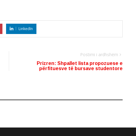
LinkedIn
Postimi i ardhshëm
Prizren: Shpallet lista propozuese e
përfituesve të bursave studentore