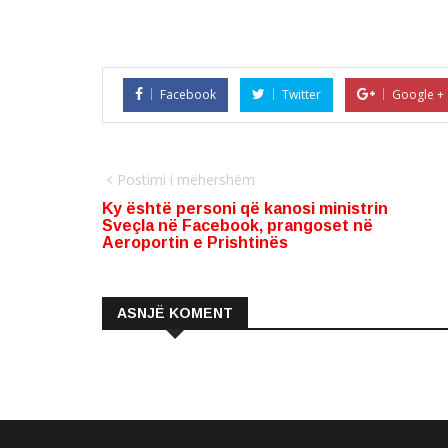
Facebook
Twitter
Google +
Postimi i mëhershëm
Ky është personi që kanosi ministrin
Sveçla në Facebook, prangoset në
Aeroportin e Prishtinës
ASNJË KOMENT