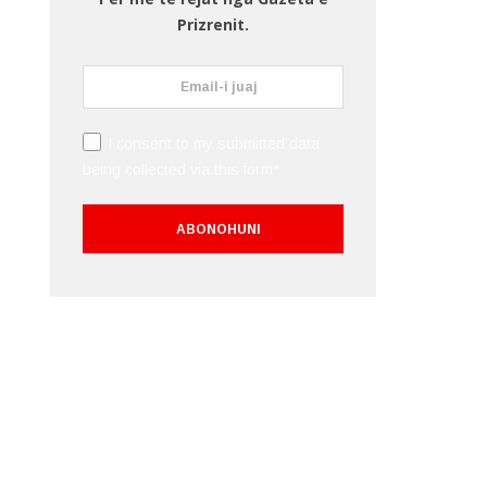
Prizrenit.
I consent to my submitted data
being collected via this form*