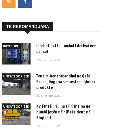
TË REKOMANDUARA
Lirohet nafta – çmimi i derivateve
KRYESORE
për sot
1 ditë më parë
Tentim-kontrabandimi në Qafë
UNCATEGORIZED
Prush, Dogana sekuestron qindra
produkte
20 orë më parë
Ky është i riu nga Prishtina që
UNCATEGORIZED
humbi jetën në një aksident në
Shqipëri
1 ditë më parë