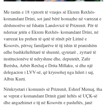
Me rastin e 18 vjetorit të vrasjes së Ekrem Rexhës-
komandant Drini, sot janë bërë homazhe në varrezat e
dëshmorëve në fshatin Landovicë të Prizrenit. Për të
nderuar jetën e Ekrem Rexhës- komandant Drini, në
varrezat ku prehen të qetë të rënët për Lirinë e
Kosovës, përveç familjarëve të tij ishin të pranishëm
edhe bashkëluftëtarë të shumtë, qytetarë , zyrtarë të
institucionëve të ndryshme dhe, deputetët, Zafir
Berisha, Arbër Rexhaj e Drita Millaku, si dhe një
delegacion i LVV-së, që kryesohej nga lideri i saj,
Albin Kurti.
Nënkryetari i komunës së Prizrenit, Eshref Memaj, tha
se veprat e komandant Drinit gjatë luftës së UÇK-së
dhe angazhimet e tij në Kosovën e pasluftës, janë