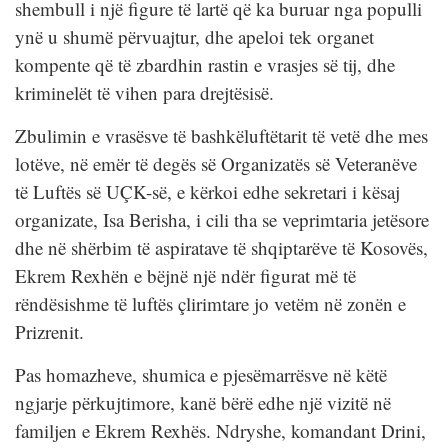
shembull i një figure të lartë që ka buruar nga populli
ynë u shumë përvuajtur, dhe apeloi tek organet
kompente që të zbardhin rastin e vrasjes së tij, dhe
kriminelët të vihen para drejtësisë.
Zbulimin e vrasësve të bashkëluftëtarit të vetë dhe mes
lotëve, në emër të degës së Organizatës së Veteranëve
të Luftës së UÇK-së, e kërkoi edhe sekretari i kësaj
organizate, Isa Berisha, i cili tha se veprimtaria jetësore
dhe në shërbim të aspiratave të shqiptarëve të Kosovës,
Ekrem Rexhën e bëjnë një ndër figurat më të
rëndësishme të luftës çlirimtare jo vetëm në zonën e
Prizrenit.
Pas homazheve, shumica e pjesëmarrësve në këtë
ngjarje përkujtimore, kanë bërë edhe një vizitë në
familjen e Ekrem Rexhës. Ndryshe, komandant Drini,