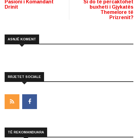
Pasioni i Komandant
Si do të përcaktohet
Drinit
buxheti i Gjykatës
Themelore të
Prizrenit?
ASNJË KOMENT
RRJETET SOCIALE
TË REKOMANDUARA