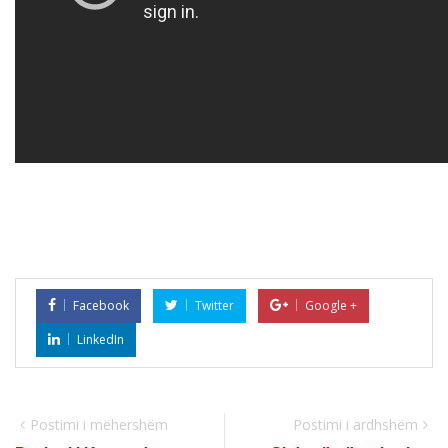
Facebook
Twitter
Google +
LinkedIn
Postimi i mëhershëm
Postimi i ardhshëm