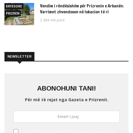
Vendim i rëndësishëm për Prizrenin e Arbanën:
KRYESORE
Varrimet zhvendosen në lokacion të ri
PRIZREN
2 ditë më parë
NEWSLETTER
ABONOHUNI TANI!
Për më të rejat nga Gazeta e Prizrenit.
I consent to my submitted data being collected via