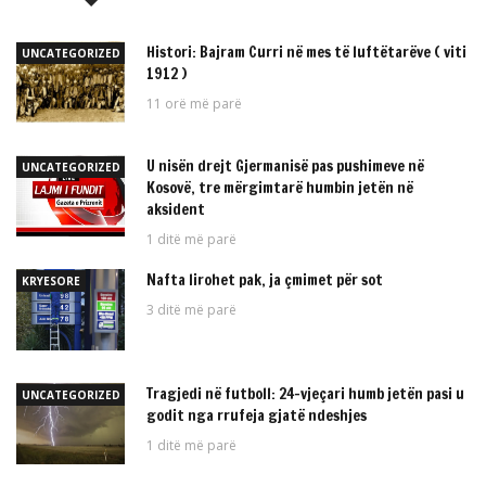
Histori: Bajram Curri në mes të luftëtarëve ( viti
UNCATEGORIZED
1912 )
11 orë më parë
U nisën drejt Gjermanisë pas pushimeve në
UNCATEGORIZED
Kosovë, tre mërgimtarë humbin jetën në
aksident
1 ditë më parë
Nafta lirohet pak, ja çmimet për sot
KRYESORE
3 ditë më parë
Tragjedi në futboll: 24-vjeçari humb jetën pasi u
UNCATEGORIZED
godit nga rrufeja gjatë ndeshjes
1 ditë më parë