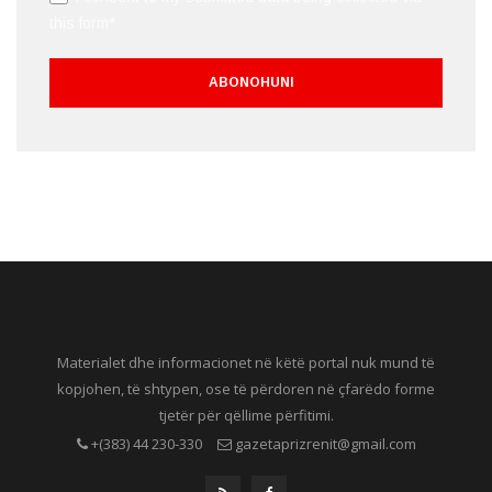
this form*
Materialet dhe informacionet në këtë portal nuk mund të
kopjohen, të shtypen, ose të përdoren në çfarëdo forme
tjetër për qëllime përfitimi.
+(383) 44 230-330
gazetaprizrenit@gmail.com