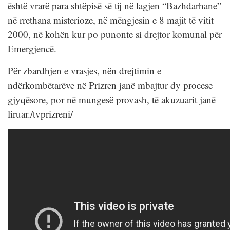
është vrarë para shtëpisë së tij në lagjen “Bazhdarhane”
në rrethana misterioze, në mëngjesin e 8 majit të vitit
2000, në kohën kur po punonte si drejtor komunal për
Emergjencë.
Për zbardhjen e vrasjes, nën drejtimin e
ndërkombëtarëve në Prizren janë mbajtur dy procese
gjyqësore, por në mungesë provash, të akuzuarit janë
liruar./tvprizreni/