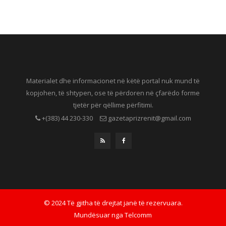
Materialet dhe informacionet në këtë portal nuk mund të
kopjohen, të shtypen, ose të përdoren në çfarëdo forme
tjetër për qëllime përfitimi.
+(383) 44 230-330
gazetaprizrenit@gmail.com
© 2024 Të gjitha të drejtat janë të rezervuara.
Mundësuar nga
Telcomm