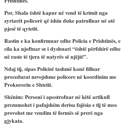
Prishtinës.
Por, Shala është kapur në vend të krimit nga
zyrtarët policorë që ishin duke patrulluar në atë
pjesë të qytetit.
Rastin e ka konfirmuar edhe Policia e Prishtinës, e
cila ka njoftuar se i dyshuari “është përfshirë edhe
në raste të tjera të natyrës së njëjtë”.
Ndaj tij, sipas Policisë tashmë kanë filluar
procedurat nevojshme policore në koordinim me
Prokurorin e Shtetit.
Shënim: Personi i apostrofuar në këtë artikull
prezumohet i pafajshëm derisa fajësia e tij të mos
provohet me vendim të formës së prerë nga
gjykata.