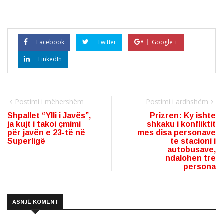
Facebook
Twitter
Google +
LinkedIn
Postimi i mëhershëm
Postimi i ardhshëm
Shpallet “Ylli i Javës”,
Prizren: Ky ishte
ja kujt i takoi çmimi
shkaku i konfliktit
për javën e 23-të në
mes disa personave
Superligë
te stacioni i
autobusave,
ndalohen tre
persona
ASNJË KOMENT