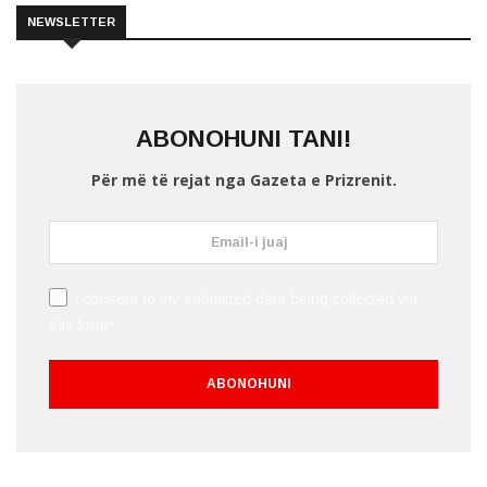
NEWSLETTER
ABONOHUNI TANI!
Për më të rejat nga Gazeta e Prizrenit.
I consent to my submitted data being collected via
this form*