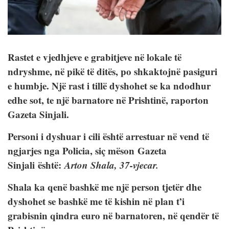
Rastet e vjedhjeve e grabitjeve në lokale të
ndryshme, në pikë të ditës, po shkaktojnë pasiguri
e humbje. Një rast i tillë dyshohet se ka ndodhur
edhe sot, te një barnatore në Prishtinë, raporton
Gazeta Sinjali.
Personi i dyshuar i cili është arrestuar në vend të
ngjarjes nga Policia, siç mëson Gazeta
Sinjali është:
Arton Shala, 37-vjecar.
Shala ka qenë bashkë me një person tjetër dhe
dyshohet se bashkë me të kishin në plan t’i
grabisnin qindra euro në barnatoren, në qendër të