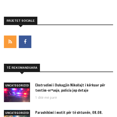
RRJETET SOCIALE
TË REKOMANDUARA
Ekstradimi i Dukagjin Nikollajt i kërkuar për
UNCATEGORIZED
tentim-vr*asje, policia jep detaje
1 ditë më parë
Parashikimi i motit për të shtunën, 08.08.
UNCATEGORIZED