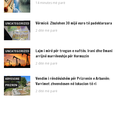
14 minutes më parë
Vërmicë: Zbulohen 30 mijë euro të padeklaruara
UNCATEGORIZED
2 ditë më parë
Lajm i mirë për tregun e naftës: Irani dhe Omani
UNCATEGORIZED
arrijnë marrëveshje për Hormuzin
2 ditë më parë
Vendim i rëndësishëm për Prizrenin e Arbanën:
KRYESORE
Varrimet zhvendosen në lokacion të ri
PRIZREN
2 ditë më parë