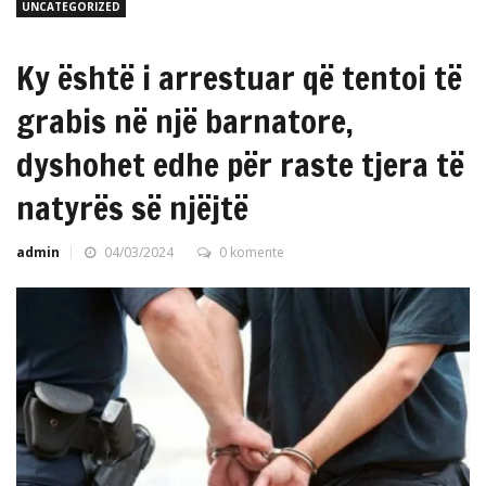
UNCATEGORIZED
Ky është i arrestuar që tentoi të
grabis në një barnatore,
dyshohet edhe për raste tjera të
natyrës së njëjtë
admin
04/03/2024
0 komente