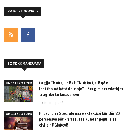
RRJETET SOCIALE
TË REKOMANDUARA
Lagjja “Nuhaj” në zi: “Nuk ka fjalë që e
UNCATEGORIZED
lehtësojnë këtë dhimbje” – Reagim pas vde*kjes
tragjike të kosovarëve
1 ditë më parë
Prokuroria Speciale ngre aktakuzë kundër 20
UNCATEGORIZED
personave për krime lufte kundër popullsisë
civile në Gjakovë