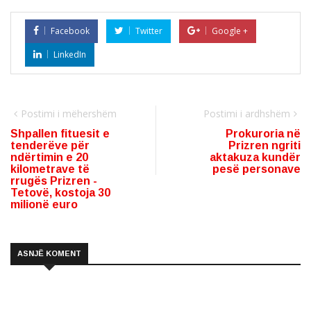
Facebook
Twitter
Google +
LinkedIn
Postimi i mëhershëm
Postimi i ardhshëm
Shpallen fituesit e
Prokuroria në
tenderëve për
Prizren ngriti
ndërtimin e 20
aktakuza kundër
kilometrave të
pesë personave
rrugës Prizren -
Tetovë, kostoja 30
milionë euro
ASNJË KOMENT