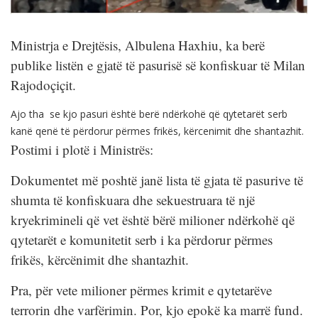
Ministrja e Drejtësis, Albulena Haxhiu, ka berë
publike listën e gjatë të pasurisë së konfiskuar të Milan
Rajodoçiçit.
Ajo tha se kjo pasuri është berë ndërkohë që qytetarët serb
kanë qenë të përdorur përmes frikës, kërcenimit dhe shantazhit.
Postimi i plotë i Ministrës:
Dokumentet më poshtë janë lista të gjata të pasurive të
shumta të konfiskuara dhe sekuestruara të një
kryekrimineli që vet është bërë milioner ndërkohë që
qytetarët e komunitetit serb i ka përdorur përmes
frikës, kërcënimit dhe shantazhit.
Pra, për vete milioner përmes krimit e qytetarëve
terrorin dhe varfërimin. Por, kjo epokë ka marrë fund.