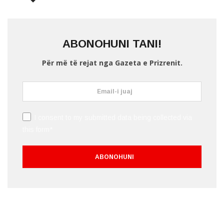
ABONOHUNI TANI!
Për më të rejat nga Gazeta e Prizrenit.
I consent to my submitted data being collected via
this form*