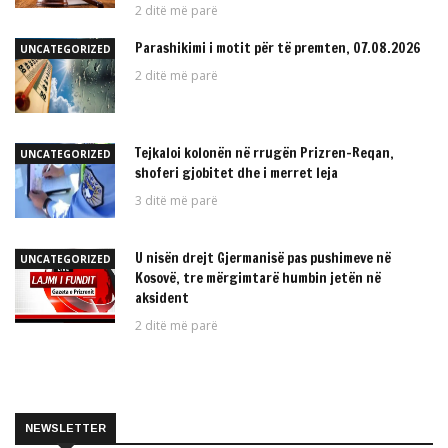
2 ditë më parë
Parashikimi i motit për të premten, 07.08.2026
UNCATEGORIZED
2 ditë më parë
Tejkaloi kolonën në rrugën Prizren-Reqan,
UNCATEGORIZED
shoferi gjobitet dhe i merret leja
3 ditë më parë
U nisën drejt Gjermanisë pas pushimeve në
UNCATEGORIZED
Kosovë, tre mërgimtarë humbin jetën në
aksident
2 ditë më parë
NEWSLETTER