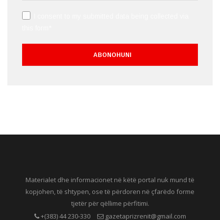
I consent to my submitted data being collected via
this form*
Materialet dhe informacionet në këtë portal nuk mund të
kopjohen, të shtypen, ose të përdoren në çfarëdo forme
tjetër për qëllime përfitimi.
+(383) 44 230-330
gazetaprizrenit@gmail.com