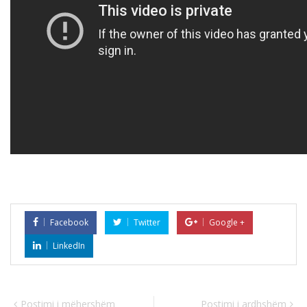
Facebook
Twitter
Google +
LinkedIn
Postimi i mëhershëm
Postimi i ardhshëm