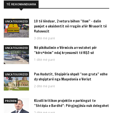
TË REKOMANDUARA
10 të lënduar, 2 vetura bëhen “llom” – dalin
UNCATEGORIZED
pamjet e aksidentit në rrugën afër Mrasorit të
Rahovecit
3 ditë më parë
Në pikëkalimin e Vërmicës arrestohet për
UNCATEGORIZED
“kërc*ënim” ndaj kryesuesit të KQZ-së
1 ditë më parë
Pas Hudutit, Shqipëria shpall “non grata” edhe
UNCATEGORIZED
dy shqiptarë nga Maqedonia e Veriut
2 ditë më parë
Kizolli kritikon projektin e parkingut te
PRIZREN
“Shtëpia e Bardhë”: Përgjegjësia nuk delegohet
2 ditë më parë