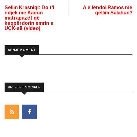
Selim Krasniqi: Do t’i
A e lëndoi Ramos me
ndjek me Kanun
qëllim Salahun?
matrapazët që
keqpërdorin emrin e
UÇK-së (video)
ASNJË KOMENT
RRJETET SOCIALE