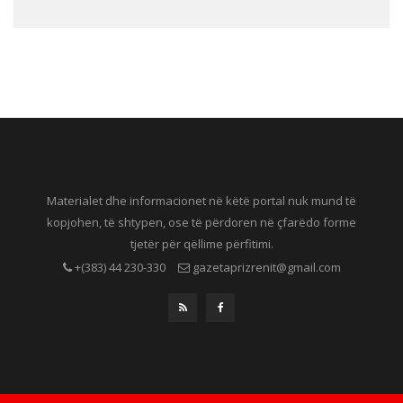
Materialet dhe informacionet në këtë portal nuk mund të
kopjohen, të shtypen, ose të përdoren në çfarëdo forme
tjetër për qëllime përfitimi.
+(383) 44 230-330
gazetaprizrenit@gmail.com