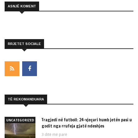
ASNJË KOMENT
RRJETET SOCIALE
TË REKOMANDUARA
Tragjedi në futboll: 24-vjeçari humb jetën pasi u
UNCATEGORIZED
godit nga rrufeja gjatë ndeshjes
3 ditë më parë