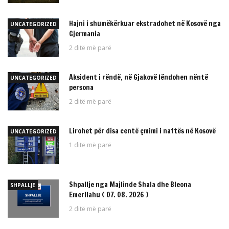
Hajni i shumëkërkuar ekstradohet në Kosovë nga
UNCATEGORIZED
Gjermania
2 ditë më parë
Aksident i rëndë, në Gjakovë lëndohen nëntë
UNCATEGORIZED
persona
2 ditë më parë
Lirohet për disa centë çmimi i naftës në Kosovë
UNCATEGORIZED
1 ditë më parë
Shpallje nga Majlinde Shala dhe Bleona
SHPALLJE
Emerllahu ( 07. 08. 2026 )
2 ditë më parë