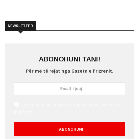
NEWSLETTER
ABONOHUNI TANI!
Për më të rejat nga Gazeta e Prizrenit.
I consent to my submitted data being collected via
this form*