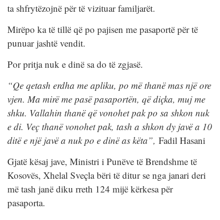
ta shfrytëzojnë për të vizituar familjarët.
Mirëpo ka të tillë që po pajisen me pasaportë për të
punuar jashtë vendit.
Por pritja nuk e dinë sa do të zgjasë.
“Qe qetash erdha me apliku, po më thanë mas një ore
vjen. Ma mirë me pasë pasaportën, që diçka, muj me
shku. Vallahin thanë që vonohet pak po sa shkon nuk
e di. Veç thanë vonohet pak, tash a shkon dy javë a 10
ditë e një javë a nuk po e dinë as këta”,
Fadil Hasani
Gjatë kësaj jave, Ministri i Punëve të Brendshme të
Kosovës, Xhelal Sveçla bëri të ditur se nga janari deri
më tash janë diku rreth 124 mijë kërkesa për
pasaporta.