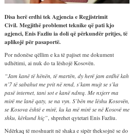
Disa herë erdhi tek Agjencia e Regjistrimit
Civil.
Megjithë problemet teknike që pati kjo
agjenci, Enis Fazliu ia doli që përkundër pritjes, të
aplikojë për pasaportë.
Por ndonëse qëllim e ka të pajiset me dokument
udhëtimi, ai nuk do ta lëshojë Kosovën.
“Jam kanë të hënën, të martën, dy herë jam ardhë kah
n’7 të sabahut me prit në rend, s’kam mujt se s’ka
pasë internet, tani sot e kanë ndreq. Me nxjerr ma
mirë me lanë qaty, se na vyn. S’bën me lëshu Kosovën,
se Kosova është e mirë, ku ka më mirë se në Kosovë me
shku, kërkund hiç”
, shprehet qytetari Enis Fazliu.
Ndërkaq të moshuarit në shaka e sipër theksojnë se do