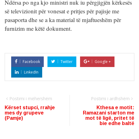
Ndërsa po nga kjo ministri nuk iu përgjigjën kërkesës
së televizionit për vonesat e pritjes për pajisje me
pasaporta dhe se a ka material të mjaftueshëm për
furnizim me këtë dokument.
Facebook
Twitter
Google +
LinkedIn
Postimi i mëhershëm
Postimi i ardhshëm
Kërset stupci, rrahje
Kthesa e motit:
mes dy grupeve
Ramazani starton me
(Pamje)
mot të ligë, pritet të
bie edhe baltë