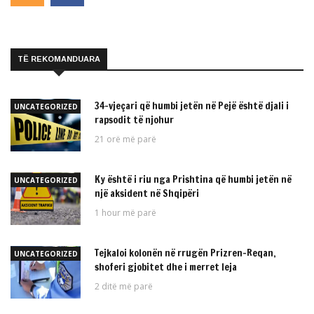
TË REKOMANDUARA
34-vjeçari që humbi jetën në Pejë është djali i
UNCATEGORIZED
rapsodit të njohur
21 orë më parë
Ky është i riu nga Prishtina që humbi jetën në
UNCATEGORIZED
një aksident në Shqipëri
1 hour më parë
Tejkaloi kolonën në rrugën Prizren-Reqan,
UNCATEGORIZED
shoferi gjobitet dhe i merret leja
2 ditë më parë