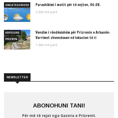
Parashikimi i motit për të enjten, 06.08.
UNCATEGORIZED
2 ditë më parë
Vendim i rëndësishëm për Prizrenin e Arbanën:
KRYESORE
Varrimet zhvendosen në lokacion të ri
PRIZREN
1 ditë më parë
NEWSLETTER
ABONOHUNI TANI!
Për më të rejat nga Gazeta e Prizrenit.