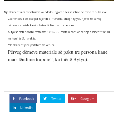
Një aksident mes tri veturave ka ndodhur gjatë ditës së sotme në hyrje të Suharekë.
Zëdhëndësi i policisë për rajonin e Prizrenit, Shaqir Bytyqi, njoftoi se përveç
dëmeve materiale kanë mbetur të lënduar tre persona.
Ai tya se rasti ndodhi rreth orës 17:30, ku eshte raportuar për një aksident trafiku
ne hyrej te Suharekës.
“Në aksident janë përfshirë tre vetura.
Përveç dëmeve materiale së paku tre persona kanë
marr lëndime trupore”, ka thënë Bytyqi.
Facebook
Twitter
Google +
LinkedIn