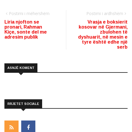
Postimi i mëhershëm
Postimi i ardhshëm
Liria njofton se
Vrasja e boksierit
pronari, Rahman
kosovar në Gjermani,
Kiçe, sonte del me
zbulohen të
adresim publik
dyshuarit, në mesin e
tyre është edhe një
serb
ASNJË KOMENT
RRJETET SOCIALE