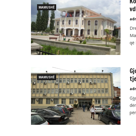
Ko
vd
MAMUSHË
ad
Dre
Mam
që 
thë
nat
Shë
Gj
tj
MAMUSHË
ad
Gjy
dën
për
aku
dën
sht