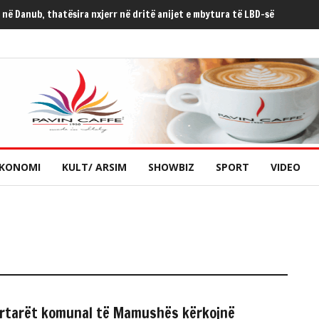
vdes i mituri që ra nga një objekt
KONOMI
KULT/ ARSIM
SHOWBIZ
SPORT
VIDEO
rtarët komunal të Mamushës kërkojnë