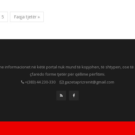
icia./GazetaePrizrenit.net
5
Faqja tjetër »
he informacionet në këtë portal nuk mund të kopjohen, të shtypen, ose t
çfarëdo forme tjetër për qëllime përfitimi.
+(383) 44 230-330
gazetaprizrenit@gmail.com