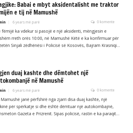
agjike: Babai e mbyt aksidentalisht me traktor
mijën e tij në Mamushë
0 komente
min
6 years më parë
 fëmijë ka vdekur si pasojë e një aksidenti, mëngjesin e
shëm rreth orës 10:00, në Mamushë Këtë e ka konfirmuar për
etën Sinjali zëdhënësi i Policisë së Kosovës, Bajram Krasniqi.
sniqi tha se fëmija ka rrëshqitur dhe ka rënë poshtë rimorkios
traktorit të cilin po e drejtonte babai i tij. “Raportohet se i […]
gjen duaj kashte dhe dëmtohet një
tokombanjë në Mamushë
0 komente
min
6 years më parë
Mamushë janë përfshirë nga zjarri disa duaj kashte, një
inë për spërkatje si dhe është dëmtuar një autokombajnë,
nsmeton Gazeta e Prizrenit. Sipas policisë, rastin e ka paraqitur
 një person, ndërsa në vendin e ngjarjes kanë dal ekipi i
rrfikësve dhe policia “Ankuesi mashkull kosovar ka raportuar