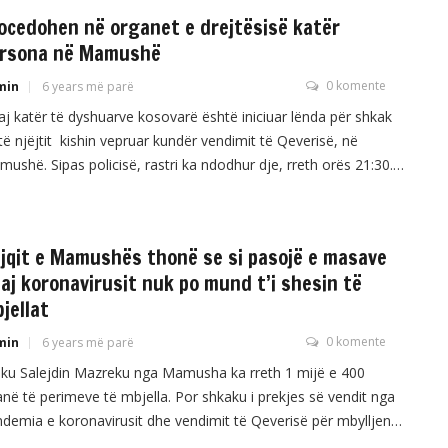
i janë përfshirë nga zjarri […]
ocedohen në organet e drejtësisë katër
rsona në Mamushë
0 komente
min
6 years më parë
j katër të dyshuarve kosovarë është iniciuar lënda për shkak
të njëjtit kishin vepruar kundër vendimit të Qeverisë, në
ushë. Sipas policisë, rastri ka ndodhur dje, rreth orës 21:30.
njëjtit janë intervistuar dhe me vendim të prokurorit janë liruar
procedurë të rregullt./GazetaePrizrenit.net
jqit e Mamushës thonë se si pasojë e masave
aj koronavirusit nuk po mund t’i shesin të
jellat
0 komente
min
6 years më parë
ku Salejdin Mazreku nga Mamusha ka rreth 1 mijë e 400
anë të perimeve të mbjella. Por shkaku i prekjes së vendit nga
demia e koronavirusit dhe vendimit të Qeverisë për mbylljen e
gjeve, Mazrekut i kanë mbetur fidanët pa i shitur, raporton