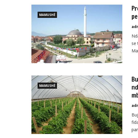
se 
Pr
pe
MAMUSHË
ad
Nda
se 
Mam
Të 
në 
Bu
nd
MAMUSHË
mb
ad
Buj
fid
pan
tre