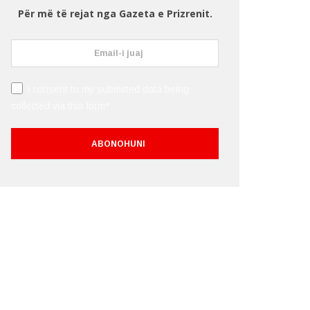
Për më të rejat nga Gazeta e Prizrenit.
I consent to my submitted data being
collected via this form*