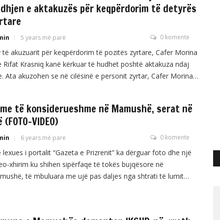
dhjen e aktakuzës për keqpërdorim të detyrës
rtare
0 komente
min
5 years më parë
të akuzuarit për keqpërdorim të pozitës zyrtare, Cafer Morina
 Rifat Krasniq kanë kërkuar të hudhet poshtë aktakuza ndaj
e. Ata akuzohen se në cilësinë e personit zyrtar, Cafer Morina,
jtori i arsimit në Mamushë, dhe i akuzuari i dytë Rifat Krasniq
cilësinë e drejtorit të shkollës “Ataturk” duke shfrytëzuar
me të konsiderueshme në Mamushë, serat në
yrën ose autoritetin […]
ë (FOTO-VIDEO)
0 komente
min
6 years më parë
 lexues i portalit “Gazeta e Prizrenit” ka dërguar foto dhe një
eo-xhirim ku shihen sipërfaqe të tokës bujqësore në
ushë, të mbuluara me ujë pas daljes nga shtrati të lumit
plluha”. Nga ajo që shihet, janë të konsiderueshme dëmet në
qësi. /GazetaePrizrenit.net