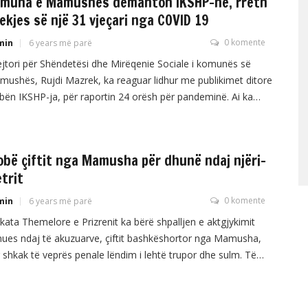
muna e Mamushës demanton IKSHP-në, rreth
ekjes së një 31 vjeçari nga COVID 19
0 komente
min
6 years më parë
jtori për Shëndetësi dhe Mirëqenie Sociale i komunës së
ushës, Rujdi Mazrek, ka reaguar lidhur me publikimet ditore
bën IKSHP-ja, për raportin 24 orësh për pandeminë. Ai ka
në se dje nuk ka vdekur askush në këtë komunë, as vdekje
yrale as me COVID. “Sot me datë 18.11.2020 Ministria e
ndetësisë-IKSHP gjatë raportimit të […]
obë çiftit nga Mamusha për dhunë ndaj njëri-
etrit
0 komente
min
6 years më parë
kata Themelore e Prizrenit ka bërë shpalljen e aktgjykimit
ues ndaj të akuzuarve, çiftit bashkëshortor nga Mamusha,
 shkak të veprës penale lëndim i lehtë trupor dhe sulm. Të
zuarin me iniciale H.T. gjykata e ka shpallur fajtor dhe e ka
uar me burgim efektiv në kohëzgjatje prej një viti, pasi në
ëpinë e tij […]