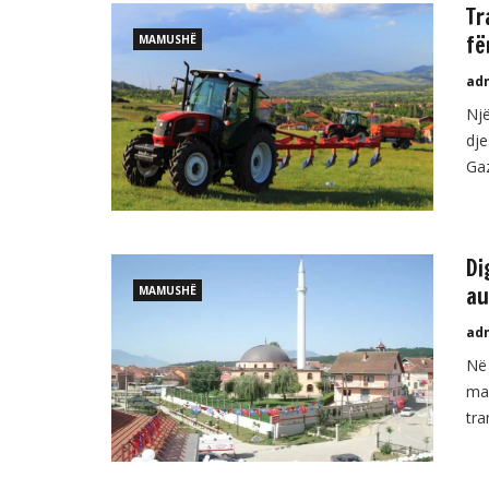
Tr
fë
MAMUSHË
ad
Një
dje
Gaz
Kra
së 
Di
au
MAMUSHË
ad
Në 
mak
tra
dje
zja