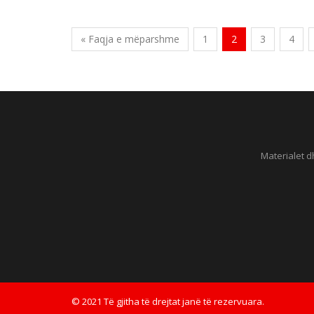
Pol
« Faqja e mëparshme
1
2
3
4
Materialet d
© 2021 Të gjitha të drejtat janë të rezervuara.