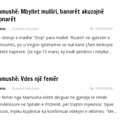
A. Thotë se kjo i ka shkaktuar atij dëme të mëdha financiare.
mushë: Mbyllet mulliri, banorët akuzojnë
onarët
0 komente
min
6 years më parë
 shenjë e madhe “Stop” para mullirit ‘’Rizami’’ në qytezën e
ushës, po u tregon qytetarëve se nuk kanë çfarë kërkojnë
këtë hapësirë. Që nga 15 marsi, ky mulli qëndron i mbyllur
isa sipas banorëve të këtushëm, pronarët nuk po ua kthejnë
miell sasinë e grurit të cilën ata e kanë deponuar, raporton […]
mushë: Vdes një femër
0 komente
min
6 years më parë
ë femër nga Mamusha është dërguar në gjendje të rëndë
ndetësore në Spitalin e Prizrenit, për trajtim mjekësor. Sipas
icisë, mjeku kujdestar ka konfirmuar vdekjen e viktimës. “Me
dim të prokurorit trupi i pajetë i viktimës është dërguar në
titutin e Mjekësisë Ligjore për Obduksion”, njofton