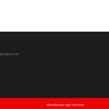
ë përdoren në
Mundësuar nga
Telcomm