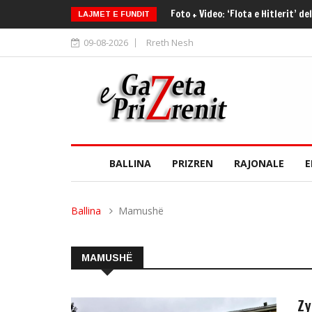
Prizren: Nuk iu mbijetoi plagëve, 
LAJMET E FUNDIT
09-08-2026
Rreth Nesh
BALLINA
PRIZREN
RAJONALE
E
Ballina
Mamushë
MAMUSHË
Zy